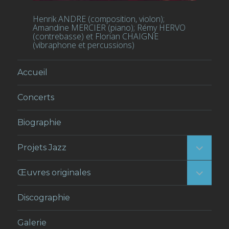
Henrik ANDRE (composition, violon);
Amandine MERCIER (piano); Rémy HERVO
(contrebasse) et Florian CHAIGNE
(vibraphone et percussions)
Accueil
Concerts
Biographie
ouvrir
Projets Jazz
le
sous-
menu
ouvrir
Œuvres originales
le
sous-
menu
Discographie
Galerie