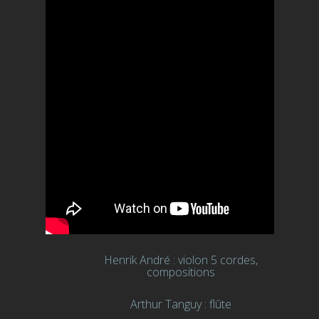
Henrik André : violon 5 cordes,
compositions
Arthur Tanguy : flûte