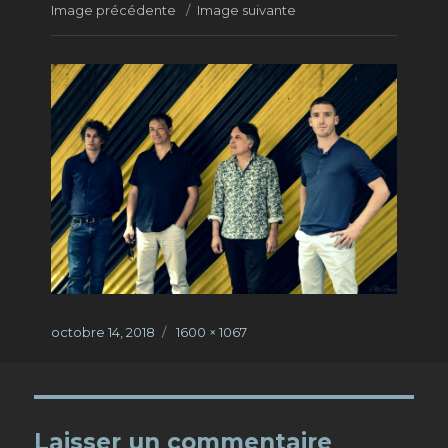
Image précédente
Image suivante
Publié
octobre 14, 2018
Taille
1600 × 1067
le
réelle
Laisser un commentaire